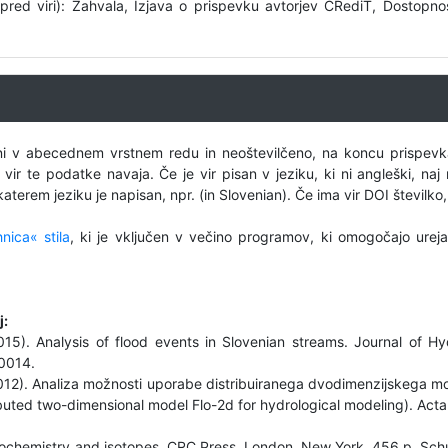
(pred viri): Zahvala, Izjava o prispevku avtorjev CRediT, Dostopno
deni v abecednem vrstnem redu in neoštevilčeno, na koncu prispevk
ir te podatke navaja. Če je vir pisan v jeziku, ki ni angleški, naj
erem jeziku je napisan, npr. (in Slovenian). Če ima vir DOI številko
nica« stila
, ki je vključen v večino programov, ki omogočajo urej
j:
2015). Analysis of flood events in Slovenian streams. Journal of
-0014.
 (2012). Analiza možnosti uporabe distribuiranega dvodimenzijskega m
tributed two-dimensional model Flo-2d for hydrological modeling). Ac
eochemistry and isotopes. CRC Press, London, New York, 456 p. Schu