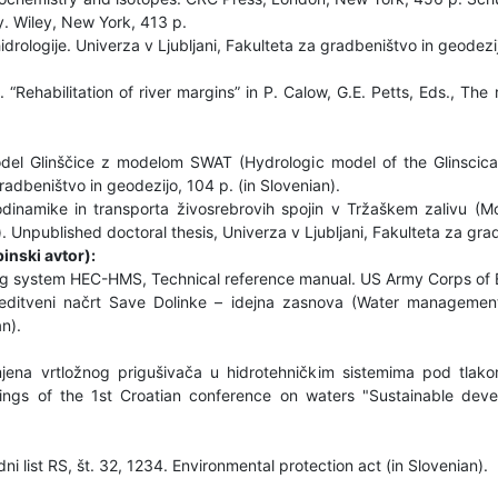
. Wiley, New York, 413 p.
hidrologije. Univerza v Ljubljani, Fakulteta za gradbeništvo in geodezij
). “Rehabilitation of river margins” in P. Calow, G.E. Petts, Eds., T
odel Glinščice z modelom SWAT (Hydrologic model of the Glinscic
radbeništvo in geodezijo, 104 p. (in Slovenian).
rodinamike in transporta živosrebrovih spojin v Tržaškem zalivu (
Unpublished doctoral thesis, Univerza v Ljubljani, Fakulteta za grad
inski avtor):
g system HEC-HMS, Technical reference manual. US Army Corps of E
editveni načrt Save Dolinke – idejna zasnova (Water management
n).
mjena vrtložnog prigušivača u hidrotehničkim sistemima pod tlako
dings of the 1st Croatian conference on waters "Sustainable de
i list RS, št. 32, 1234. Environmental protection act (in Slovenian).