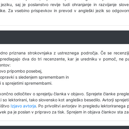
jeziku, saj je poslanstvo revije tudi ohranjanje in razvijanje slo
ke. Za vsebino prispevkov in prevod v angleški jezik so odgovorni a
no priznana strokovnjaka z ustreznega področja. Če se recenziji 
a predlagajo dva do tri recenzente, kar je uredniku v pomoč, ne pa
entov:
ovo pripombo posebej,
popravki s sledenjem spremembam in
i s sprejetimi spremembami.
končno odločitev o sprejetju članka v objavo. Sprejete članke pregl
 so lektorirani, tako slovensko kot angleško besedilo. Avtorji spreje
ništvo
Izjavo avtorja
. Po privolitvi avtorjev in pregledu lektoriranega 
pevek pa je poslan v pripravo za tisk. Sprejem in objava člankov sta z