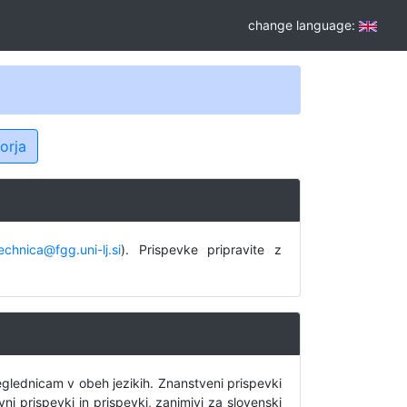
change language:
orja
echnica@fgg.uni-lj.si
). Prispevke pripravite z
eglednicam v obeh jezikih. Znanstveni prispevki
ni prispevki in prispevki, zanimivi za slovenski