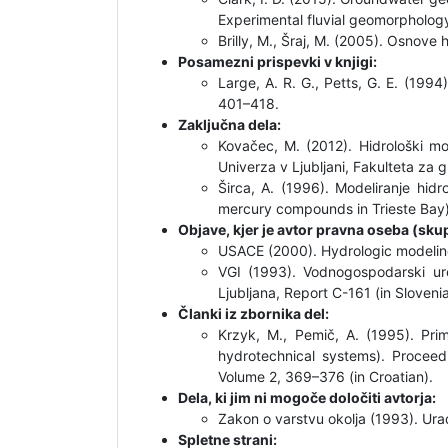
Experimental fluvial geomorphology
Brilly, M., Šraj, M. (2005). Osnove 
Posamezni prispevki v knjigi:
Large, A. R. G., Petts, G. E. (1994
401–418.
Zaključna dela:
Kovačec, M. (2012). Hidrološki m
Univerza v Ljubljani, Fakulteta za g
Širca, A. (1996). Modeliranje hid
mercury compounds in Trieste Bay). 
Objave, kjer je avtor pravna oseba (skup
USACE (2000). Hydrologic modelin
VGI (1993). Vodnogospodarski ur
Ljubljana, Report C-161 (in Slovenia
Članki iz zbornika del:
Krzyk, M., Pemič, A. (1995). Pri
hydrotechnical systems). Procee
Volume 2, 369–376 (in Croatian).
Dela, ki jim ni mogoče določiti avtorja:
Zakon o varstvu okolja (1993). Uradn
Spletne strani: