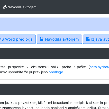
Navodila avtorjem
S Word predloga
Navodila avtorjem
Izjava avt
ma prispevke v elektronski obliki preko e-pošte (
acta.hydrot
ankov uporabite že pripravljeno
predlogo
.
em jeziku s povzetkom, ključnimi besedami in podpisi k slikam in pr
 in znanstveno javnost, naj bodo napisani v angleškem jeziku. Strokov