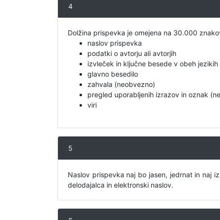
4
Dolžina prispevka je omejena na 30.000 znakov
naslov prispevka
podatki o avtorju ali avtorjih
izvleček in ključne besede v obeh jezikih
glavno besedilo
zahvala (neobvezno)
pregled uporabljenih izrazov in oznak (
viri
5
Naslov prispevka naj bo jasen, jedrnat in naj i
delodajalca in elektronski naslov.