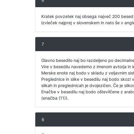
6
Kratek povzetek naj obsega največ 200 besed in
izvleček najprej v slovenskem in nato še v ang
7
Glavno besedilo naj bo razdeljeno po decimal
Vire v besedilu navedemo z imenom avtorja in le
Merske enote naj bodo v skladu z veljavnim si
Preglednice in slike v besedilu naj bodo skozi v
slikah in preglednicah je dvojezičen. Če je slik
Enačbe v besedilu naj bodo oštevilčene z arabs
(enačba (11)).
8