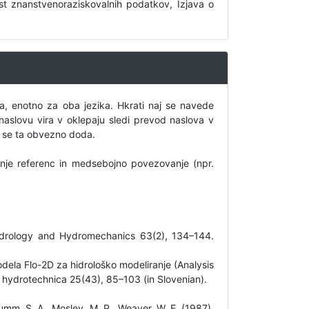
st znanstvenoraziskovalnih podatkov, Izjava o
a, enotno za oba jezika. Hkrati naj se navede
 naslovu vira v oklepaju sledi prevod naslova v
, se ta obvezno doda.
anje referenc in medsebojno povezovanje (npr.
 Hydrology and Hydromechanics 63(2), 134–144.
odela Flo-2D za hidrološko modeliranje (Analysis
ta hydrotechnica 25(43), 85–103 (in Slovenian).
mm, S. A., Mosley, M. P., Weaver, W. E. (1987).