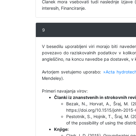
Članek mora vsebovati tudi naslednje izjave 
interesih, Financiranje.
9
V besedilu uporabljeni viri morajo biti nave
povezavo do raziskovalnih podatkov v kolikor v
angleščino, na koncu navedbe pa dostavek, v kat
Avtorjem svetujemo uporabo:
»Acta hydrotech
Mendeley).
Primeri navajanja virov:
Članki iz znanstvenih in strokovnih revi
Bezak, N., Horvat, A., Šraj, M. (
https://doi.org/10.1515/johh-2015
Pestotnik, S., Hojnik, T., Šraj, M.
of the possibility of using the dis
Knjige:
Clark, I. D. (2015). Groundwater g