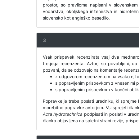
prostor, so praviloma napisani v slovenskem 
vodarstva, okoljskega inženirstva in hidrotehni
slovensko kot angleško besedilo.
3
Vsak prispevek recenzirata vsaj dva mednarod
tretjega recenzenta. Avtorji so povabljeni, d
pozvani, da se odzovejo na komentarje recenz
z odgovorom recenzentom na vsako njih
s popravljenim prispevkom z vnesenimi 
s popravljenim prispevkom v končni oblik
Popravke je treba poslati uredniku, ki sprejme 
morebitne popravke avtorjem. Vsi sprejeti članki
Acta hydrotechnica
podpisati in poslati v ured
članka objavljena na spletni strani revije, pris