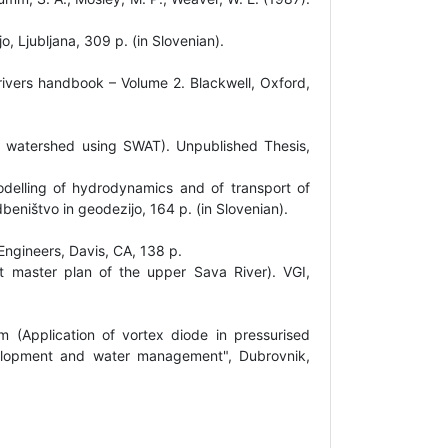
o, Ljubljana, 309 p. (in Slovenian).
he rivers handbook – Volume 2. Blackwell, Oxford,
a watershed using SWAT). Unpublished Thesis,
Modelling of hydrodynamics and of transport of
beništvo in geodezijo, 164 p. (in Slovenian).
ngineers, Davis, CA, 138 p.
 master plan of the upper Sava River). VGI,
m (Application of vortex diode in pressurised
velopment and water management", Dubrovnik,