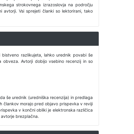
venskega strokovnega izrazoslovja na področju
vtorji. Vsi sprejeti članki so lektorirani, tako
bistveno razlikujeta, lahko urednik povabi še
 obveza. Avtorji dobijo vsebino recenzij in so
eda še urednik (uredniška recenzija) in predlaga
tih člankov morajo pred objavo prispevka v reviji
prispevka v končni obliki je elektronska različica
a avtorje brezplačna.