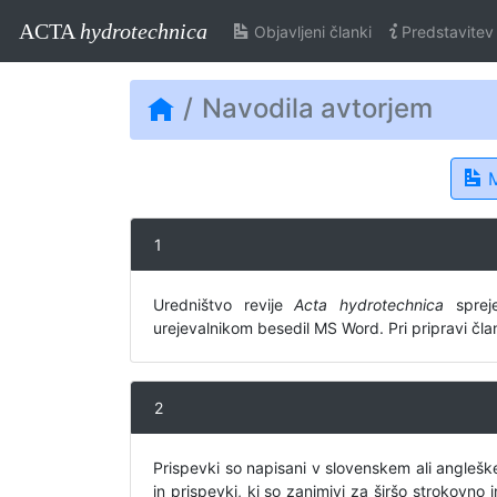
ACTA
hydrotechnica
Objavljeni članki
Predstavitev
Navodila avtorjem
M
1
Uredništvo revije
Acta hydrotechnica
spreje
urejevalnikom besedil MS Word. Pri pripravi čl
2
Prispevki so napisani v slovenskem ali anglešk
in prispevki, ki so zanimivi za širšo strokovno