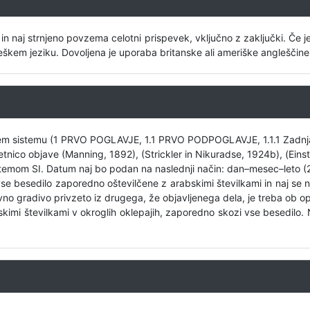
 naj strnjeno povzema celotni prispevek, vključno z zaključki. Če j
leškem jeziku. Dovoljena je uporaba britanske ali ameriške angleščin
nem sistemu (1 PRVO POGLAVJE, 1.1 PRVO PODPOGLAVJE, 1.1.1 Zadnja
tnico objave (Manning, 1892), (Strickler in Nikuradse, 1924b), (Einste
stemom SI. Datum naj bo podan na naslednji način: dan–mesec–leto (2
se besedilo zaporedno oštevilčene z arabskimi številkami in naj se ne
ovno gradivo privzeto iz drugega, že objavljenega dela, je treba ob opi
kimi številkami v okroglih oklepajih, zaporedno skozi vse besedilo.