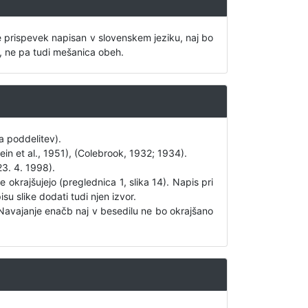
e prispevek napisan v slovenskem jeziku, naj bo
e, ne pa tudi mešanica obeh.
 poddelitev).
in et al., 1951), (Colebrook, 1932; 1934).
3. 4. 1998).
 okrajšujejo (preglednica 1, slika 14). Napis pri
su slike dodati tudi njen izvor.
 Navajanje enačb naj v besedilu ne bo okrajšano